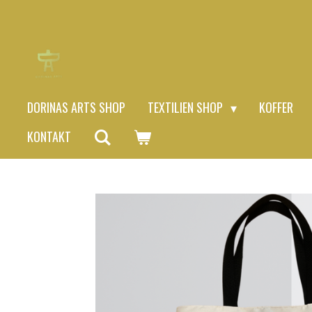
Zum
Hauptinhalt
springen
DORINAS ARTS SHOP
TEXTILIEN SHOP
KOFFER
KONTAKT