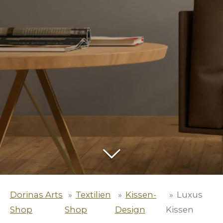
Dorinas Arts
»
Textilien
»
Kissen-
»
Luxus
Shop
Shop
Design
Kissen