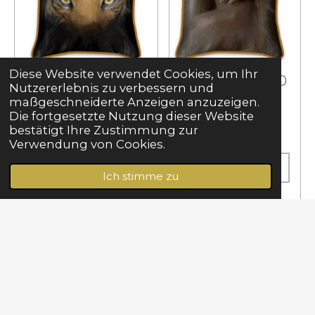
Diese Website verwendet Cookies, um Ihr
Seidenkissen/60
Seidenkissen/60
Nutzererlebnis zu verbessern und
x60cm
x60cm
maßgeschneiderte Anzeigen anzuzeigen.
Die fortgesetzte Nutzung dieser Website
230,00 CHF
230,00 CHF
bestätigt Ihre Zustimmung zur
zzgl.
Versandkosten
zzgl.
Versandkosten
Verwendung von Cookies.
Ich stimme zu
In den Warenkorb
In den Warenkorb