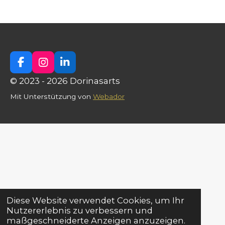
F
I
L
a
n
i
© 2023 - 2026 Dorinasarts
c
s
n
e
t
k
Mit Unterstützung von
Webador
b
a
e
o
g
d
o
r
I
k
a
n
m
Diese Website verwendet Cookies, um Ihr
Nutzererlebnis zu verbessern und
maßgeschneiderte Anzeigen anzuzeigen.