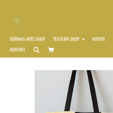
Zum
Hauptinhalt
springen
DORINAS ARTS SHOP
TEXTILIEN SHOP
KOFFER
KONTAKT