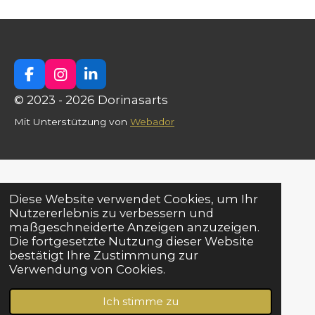
F
I
L
a
n
i
© 2023 - 2026 Dorinasarts
c
s
n
e
t
k
Mit Unterstützung von
Webador
b
a
e
o
g
d
o
r
I
k
a
n
m
Diese Website verwendet Cookies, um Ihr
Nutzererlebnis zu verbessern und
maßgeschneiderte Anzeigen anzuzeigen.
Die fortgesetzte Nutzung dieser Website
bestätigt Ihre Zustimmung zur
Verwendung von Cookies.
Ich stimme zu