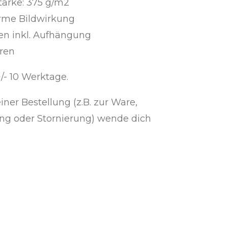
tärke: 375 g/m2
rme Bildwirkung
en inkl. Aufhängung
hren
+/- 10 Werktage.
iner Bestellung (z.B. zur Ware,
ng oder Stornierung) wende dich