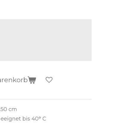
arenkorb
x50 cm
eignet bis 40° C