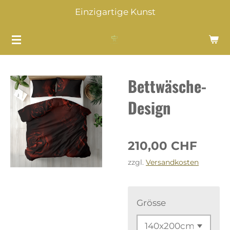
Einzigartige Kunst
Zum
Hauptinhalt
springen
Bettwäsche-
Design
210,00 CHF
zzgl.
Versandkosten
Grösse