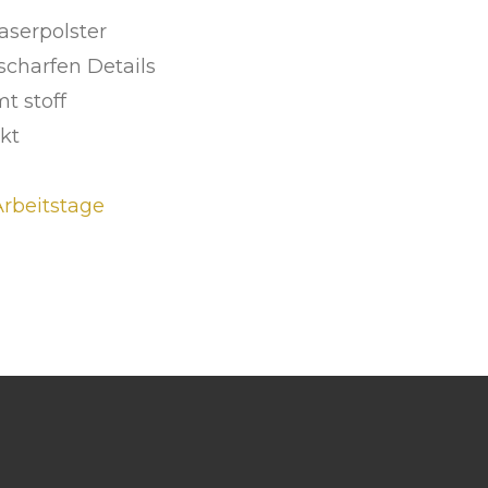
aserpolster
scharfen Details
t stoff
kt
 Arbeitstage