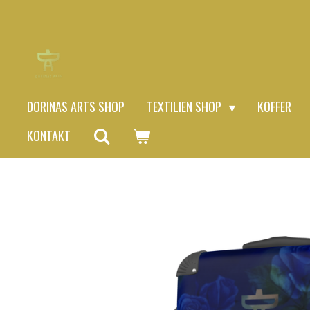
Zum
Hauptinhalt
springen
DORINAS ARTS SHOP
TEXTILIEN SHOP
KOFFER
KONTAKT