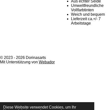
Aus echter Seide
Umweltfreundliche
Vollfarbtinten
Weich und bequem
Lieferzeit ca.+/- 7
Arbeitstage
F
I
L
a
n
i
© 2023 - 2026 Dorinasarts
c
s
n
Mit Unterstützung von
Webador
e
t
k
b
a
e
o
g
d
o
r
I
k
a
n
m
Diese Website verwendet Cookies, um Ihr