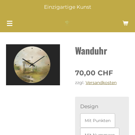
Einzigartige Kunst
Zum
Hauptinhalt
springen
Wanduhr
70,00 CHF
zzgl.
Versandkosten
Design
Mit Punkten
Mit Nummern