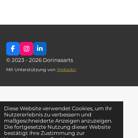
F
I
L
a
n
i
© 2023 - 2026 Dorinasarts
c
s
n
e
t
k
Mit Unterstützung von
Webador
b
a
e
o
g
d
o
r
I
k
a
n
m
Diese Website verwendet Cookies, um Ihr
Nutzererlebnis zu verbessern und
maßgeschneiderte Anzeigen anzuzeigen.
Die fortgesetzte Nutzung dieser Website
bestätigt Ihre Zustimmung zur