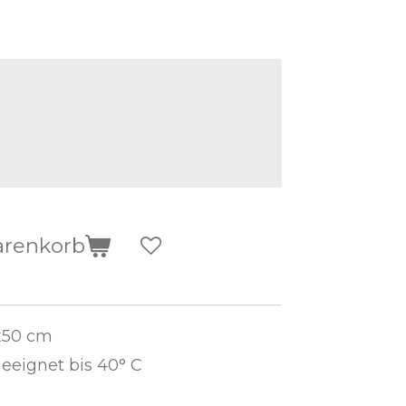
arenkorb
x50 cm
eignet bis 40° C