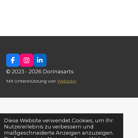
F
I
L
a
n
i
© 2023 - 2026 Dorinasarts
c
s
n
e
t
k
Mit Unterstützung von
Webador
b
a
e
o
g
d
o
r
I
k
a
n
m
Diese Website verwendet Cookies, um Ihr
Nutzererlebnis zu verbessern und
maßgeschneiderte Anzeigen anzuzeigen.