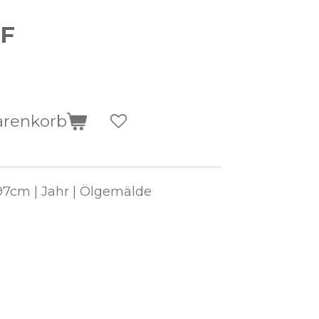
HF
arenkorb
0x97cm | Jahr | Ölgemälde