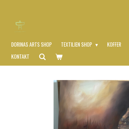
Zum
Hauptinhalt
springen
DORINAS ARTS SHOP
TEXTILIEN SHOP
KOFFER
KONTAKT