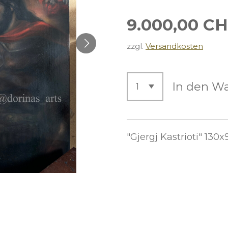
9.000,00 C
zzgl.
Versandkosten
In den W
"Gjergj Kastrioti" 13