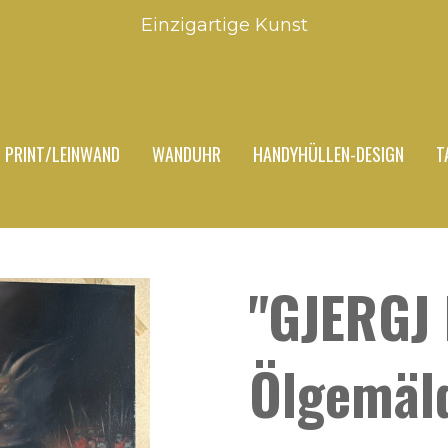
Einzigartige Kunst
PRINT/LEINWAND
WANDUHR
HANDYHÜLLEN-DESIGN
T
"GJERGJ
Ölgemäl